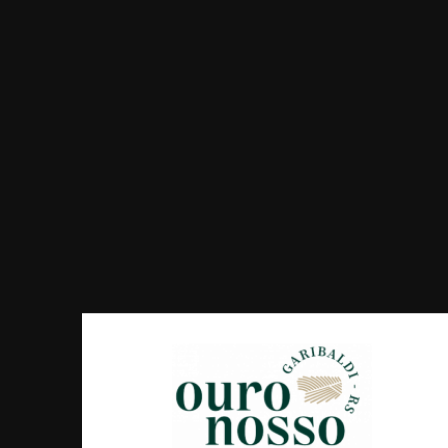
750ml - Famiglia Postingher
R$ 85,30
R$ 135,00
COMPRAR
COMPRAR