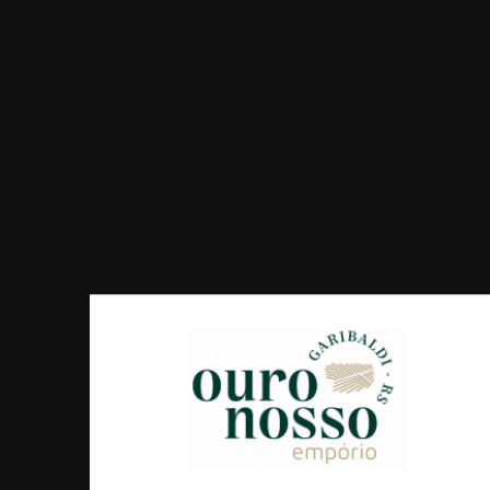
SUCO DE UVA
BRANCO
INTEGRAL
BATTISTELLO...
500ml - Vinícola Battistello
R$ 9,60
COMPRAR