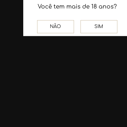
Você tem mais de 18 anos?
NÃO
SIM
Receba as nossas
novidades
Assinar
NOSSAS REDES SOCIAIS
Facebook