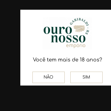
CERVEJA
CERVEJA
BENTO HOP
CACHORRO
LAGER
OVELHEIRO
DOUBLE IPA...
500ml - Guarnieri
500ml - Guarnieri
R$ 25,50
R$ 32,30
Você tem mais de 18 anos?
COMPRAR
COMPRAR
NÃO
SIM