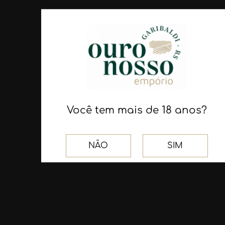
ROSÉ SEM
DE UVA MUST
ÁLCOOL
BRANCO
GARIBALDI...
660ml - Vinícola Peterlongo
660ml - Vinícola Garibaldi
R$ 19,70
R$ 28,40
COMPRAR
COMPRAR
Você tem mais de 18 anos?
NÃO
SIM