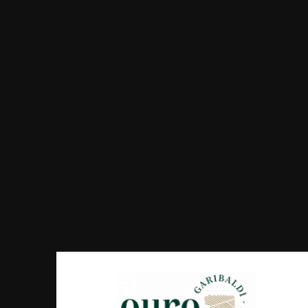
CÂNDIA
750ML -
CAVE...
R$ 27,00
COMPRAR