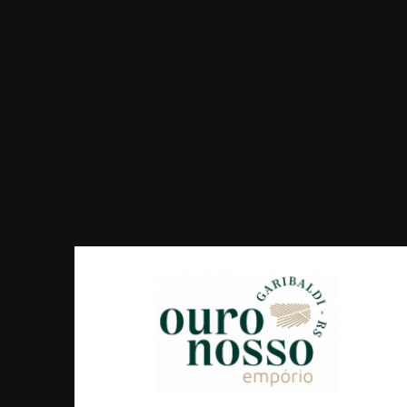
O Empório Ouro Nosso é uma empresa familiar. Iniciamos
nossa caminhada em abril de 2021. Temos muito orgulho
de nossa gente e de tudo o que é produzido aqui. Por isso,
chamamos de Ouro Nosso.
Esperamos você com uma seleção preciosa.
Voltar
Receba as nossas
novidades
Assinar