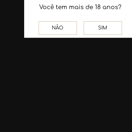
Você tem mais de 18 anos?
NÃO
SIM
NOSSAS REDES SOCIAIS
Facebook
Instagram
(54) 9.9970.7259
FALE CONOSCO
(54) 9.9970.7259
PÁGINAS
Minha Conta
Carrinho
Meus Pedidos